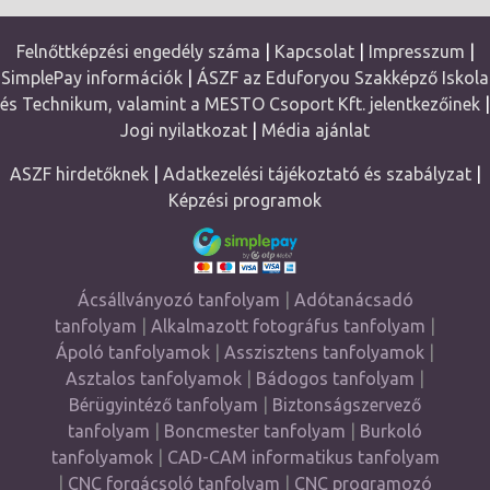
Felnőttképzési engedély száma
|
Kapcsolat
|
Impresszum
|
SimplePay információk
|
ÁSZF az Eduforyou Szakképző Iskola
és Technikum, valamint a MESTO Csoport Kft. jelentkezőinek
|
Jogi nyilatkozat
|
Média ajánlat
ASZF hirdetőknek
|
Adatkezelési tájékoztató és szabályzat
|
Képzési programok
Ácsállványozó tanfolyam
|
Adótanácsadó
tanfolyam
|
Alkalmazott fotográfus tanfolyam
|
Ápoló tanfolyamok
|
Asszisztens tanfolyamok
|
Asztalos tanfolyamok
|
Bádogos tanfolyam
|
Bérügyintéző tanfolyam
|
Biztonságszervező
tanfolyam
|
Boncmester tanfolyam
|
Burkoló
tanfolyamok
|
CAD-CAM informatikus tanfolyam
|
CNC forgácsoló tanfolyam
|
CNC programozó