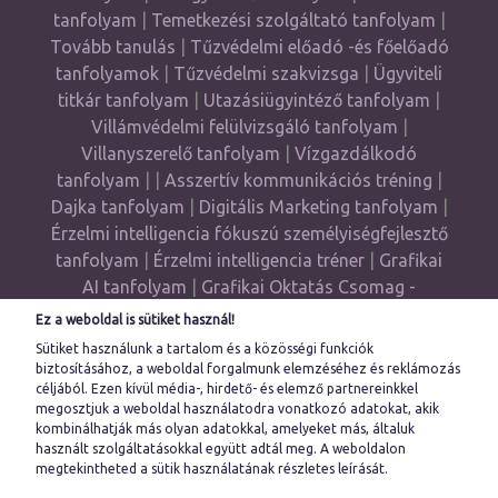
tanfolyam
|
Temetkezési szolgáltató tanfolyam
|
Tovább tanulás
|
Tűzvédelmi előadó -és főelőadó
tanfolyamok
|
Tűzvédelmi szakvizsga
|
Ügyviteli
titkár tanfolyam
|
Utazásiügyintéző tanfolyam
|
Villámvédelmi felülvizsgáló tanfolyam
|
Villanyszerelő tanfolyam
|
Vízgazdálkodó
tanfolyam
| |
Asszertív kommunikációs tréning
|
Dajka tanfolyam
|
Digitális Marketing tanfolyam
|
Érzelmi intelligencia fókuszú személyiségfejlesztő
tanfolyam
|
Érzelmi intelligencia tréner
|
Grafikai
AI tanfolyam
|
Grafikai Oktatás Csomag -
Grafikus Akadémia
|
Gyógypedagógiai
Ez a weboldal is sütiket használ!
asszisztens
|
Haladó Önismereti tréning
|
Sütiket használunk a tartalom és a közösségi funkciók
Illustrator tanfolyam
|
InDesingn tanfolyam
|
biztosításához, a weboldal forgalmunk elemzéséhez és reklámozás
céljából. Ezen kívül média-, hirdető- és elemző partnereinkkel
Munkahelyi mediátor képzés
|
Művészeti grafikus
megosztjuk a weboldal használatodra vonatkozó adatokat, akik
tanfolyam
|
Önismereti tréning
|
Pedagógiai
kombinálhatják más olyan adatokkal, amelyeket más, általuk
asszisztens
|
Photoshop tanfolyam
|
használt szolgáltatásokkal együtt adtál meg. A
weboldalon
megtekintheted a sütik használatának részletes leírását.
Számítógépes adatrögzítő tanfolyam
|
UX Design