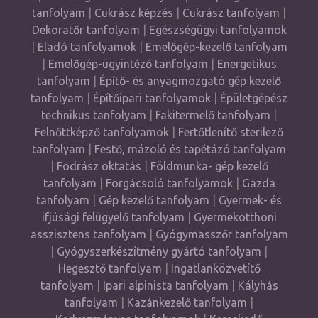
tanfolyam
|
Cukrász képzés
|
Cukrász tanfolyam
|
Dekoratőr tanfolyam
|
Egészségügyi tanfolyamok
|
Eladó tanfolyamok
|
Emelőgép-kezelő tanfolyam
|
Emelőgép-ügyintéző tanfolyam
|
Energetikus
tanfolyam
|
Építő- és anyagmozgató gép kezelő
tanfolyam
|
Építőipari tanfolyamok
|
Épületgépész
technikus tanfolyam
|
Fakitermelő tanfolyam
|
Felnőttképző tanfolyamok
|
Fertőtlenítő sterilező
tanfolyam
|
Festő, mázoló és tapétázó tanfolyam
|
Fodrász oktatás
|
Földmunka- gép kezelő
tanfolyam
|
Forgácsoló tanfolyamok
|
Gazda
tanfolyam
|
Gép kezelő tanfolyam
|
Gyermek- és
ifjúsági felügyelő tanfolyam
|
Gyermekotthoni
asszisztens tanfolyam
|
Gyógymasszőr tanfolyam
|
Gyógyszerkészítmény gyártó tanfolyam
|
Hegesztő tanfolyam
|
Ingatlanközvetítő
tanfolyam
|
Ipari alpinista tanfolyam
|
Kályhás
tanfolyam
|
Kazánkezelő tanfolyam
|