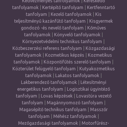
Kedvezményes tanfolyamok
|
Kereskedő
tanfolyamok
|
Kertépítő tanfolyam
|
Kertfenntartó
tanfolyam
|
Kezelő tanfolyamok
|
Kis
teljesítményű kazánfűtő tanfolyam
|
Kisgyermek
gondozó -és nevelő tanfolyam
|
Kőműves
tanfolyamok
|
Könyvelő tanfolyamok
|
Környezetvédelmi technikus tanfolyam
|
Közbeszerzési referens tanfolyam
|
Közgazdasági
tanfolyamok
|
Kozmetikus képzés
|
Kozmetikus
tanfolyamok
|
Központifűtés szerelő tanfolyam
|
Közterület felügyelő tanfolyam
|
Kutyakozmetikus
tanfolyamok
|
Lakatos tanfolyamok
|
Lakberendező tanfolyamok
|
Létesítményi
energetikus tanfolyam
|
Logisztikai ügyintéző
tanfolyam
|
Lovas képzések
|
Lovastúra vezető
tanfolyam
|
Magánnyomozó tanfolyam
|
Magasépítő technikus tanfolyam
|
Masszőr
tanfolyam
|
Méhész tanfolyamok
|
Mezőgazdasági tanfolyamok
|
Motorfűrész-