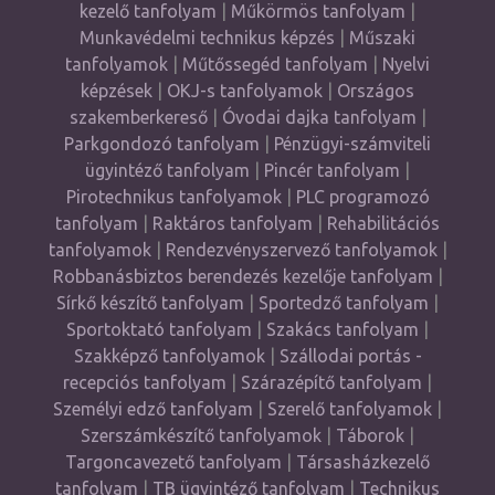
kezelő tanfolyam
|
Műkörmös tanfolyam
|
Munkavédelmi technikus képzés
|
Műszaki
tanfolyamok
|
Műtőssegéd tanfolyam
|
Nyelvi
képzések
|
OKJ-s tanfolyamok
|
Országos
szakemberkereső
|
Óvodai dajka tanfolyam
|
Parkgondozó tanfolyam
|
Pénzügyi-számviteli
ügyintéző tanfolyam
|
Pincér tanfolyam
|
Pirotechnikus tanfolyamok
|
PLC programozó
tanfolyam
|
Raktáros tanfolyam
|
Rehabilitációs
tanfolyamok
|
Rendezvényszervező tanfolyamok
|
Robbanásbiztos berendezés kezelője tanfolyam
|
Sírkő készítő tanfolyam
|
Sportedző tanfolyam
|
Sportoktató tanfolyam
|
Szakács tanfolyam
|
Szakképző tanfolyamok
|
Szállodai portás -
recepciós tanfolyam
|
Szárazépítő tanfolyam
|
Személyi edző tanfolyam
|
Szerelő tanfolyamok
|
Szerszámkészítő tanfolyamok
|
Táborok
|
Targoncavezető tanfolyam
|
Társasházkezelő
tanfolyam
|
TB ügyintéző tanfolyam
|
Technikus